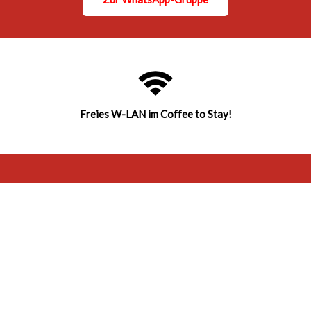
Freies W-LAN im Coffee to Stay!
Das Angebot
Zwischen Migranten und Einheimischen steht oft
ein Schreibtisch.
Im Laden der Begegnung ist das anders!